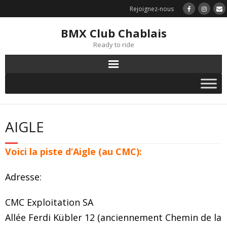
Rejoignez-nous
BMX Club Chablais
Ready to ride
AIGLE
Voici la piste d’Aigle (au CMC):
Adresse:
CMC Exploitation SA
Allée Ferdi Kübler 12 (anciennement Chemin de la