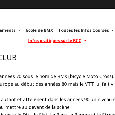
lements
Ecole de BMX
Toutes les Infos Courses
Infos pratiques sur le BCC
 CLUB
 années 70 sous le nom de BMX (bicycle Moto Cross)
ope au début des années 80 mais le VTT lui fait vite
r autant et atteignent dans les années 90 un niveau
u mettre au devant de la scène.
icross : le Dirt, le Flat, La Race, la Rampe et le Stree